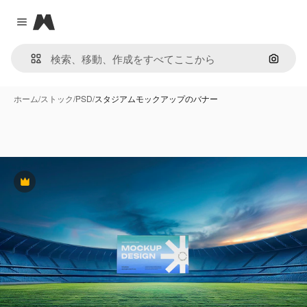
Magnific
Close menu
画像で
ホーム
/
ストック
/
PSD
/
スタジアムモックアップのバナー
Premium