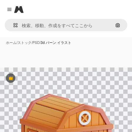
Magnific
Close menu
画像で
ホーム
/
ストック
/
PSD
/
3d バーン イラスト
Premium