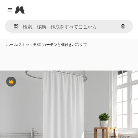
Magnific
Close menu
画像で
ホーム
/
ストック
/
PSD
/
カーテンと棚付きバスタブ
Premium