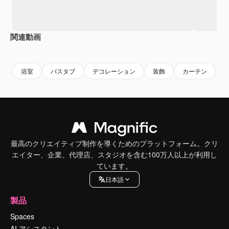
関連動画
Premium
Premium
Premium
Premium
浴室
バスタブ
デコレーション
装飾
カーテン
最高のクリエイティブ制作を導くためのプラットフォーム。クリ
エイター、企業、代理店、スタジオを含む100万人以上が利用し
ています。
日本語
製品
Spaces
AI アシスタント