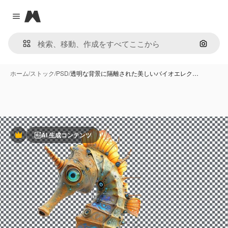
Magnific
Close menu
画像で
ホーム
/
ストック
/
PSD
/
透明な背景に隔離された美しいバイオエレク…
AI 生成コンテンツ
Premium