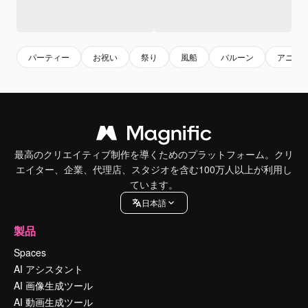
パーティー
お祝い
祭り
風船
バルーン
アニバ
最高のクリエイティブ制作を導くためのプラットフォーム。クリ
エイター、企業、代理店、スタジオを含む100万人以上が利用し
ています。
日本語
製品
Spaces
AI アシスタント
AI 画像生成ツール
AI 動画生成ツール