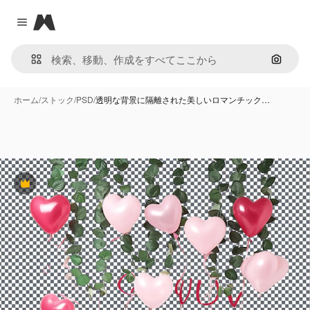
Magnific
Close menu
画像で
ホーム
/
ストック
/
PSD
/
透明な背景に隔離された美しいロマンチック…
Premium