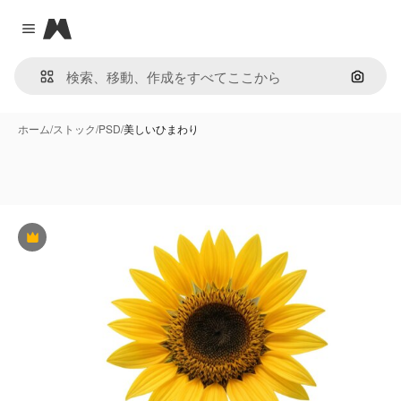
Magnific
Close menu
画像で
ホーム
/
ストック
/
PSD
/
美しいひまわり
Premium