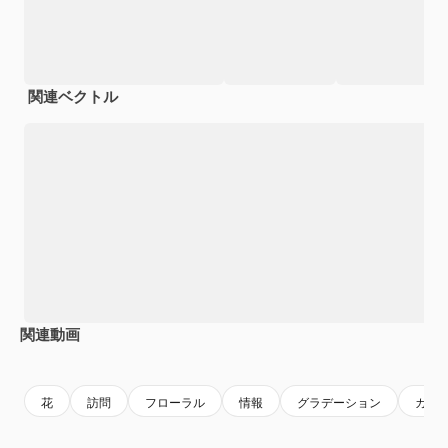
関連ベクトル
関連動画
Premium
Premium
AIによっ
花
訪問
フローラル
情報
グラデーション
カー