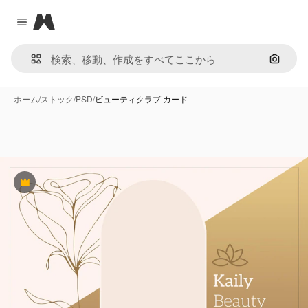
Magnific
Close menu
画像で
ホーム
/
ストック
/
PSD
/
ビューティクラブ カード
Premium