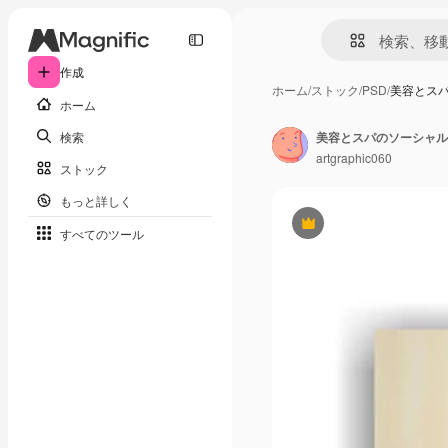
作成
ホーム
/
ストック
/
PSD
/
美容とスパ
ホーム
検索
美容とスパのソーシャルメ
artgraphic060
ストック
もっと詳しく
Premium
すべてのツール