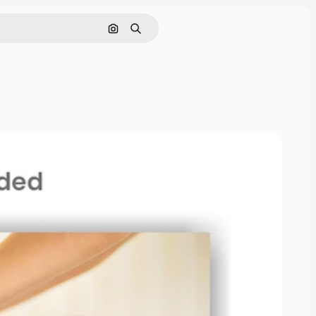
画像で検索
検索