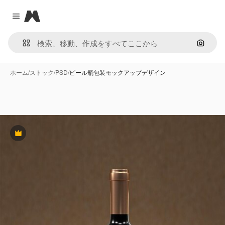
Magnific
Close menu
画像で
ホーム
/
ストック
/
PSD
/
ビール瓶包装モックアップデザイン
Premium