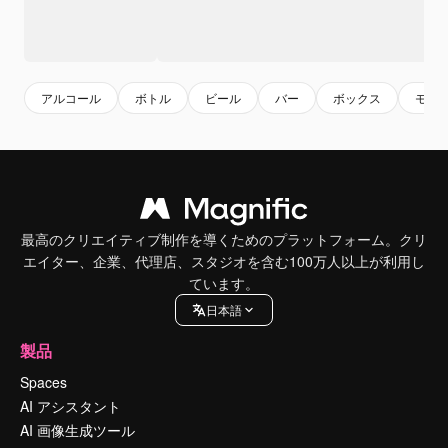
アルコール
ボトル
ビール
バー
ボックス
モッ
最高のクリエイティブ制作を導くためのプラットフォーム。クリ
エイター、企業、代理店、スタジオを含む100万人以上が利用し
ています。
日本語
製品
Spaces
AI アシスタント
AI 画像生成ツール