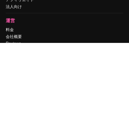
法人向け
運営
料金
会社概要
Reviews
採用情報
検索トレンド
ブログ
イベント
Slidesgo
コンテンツを販売する
プレスルーム
magnific.aiをお探しですか？
お問い合わせ
顧客サポート
Instagram