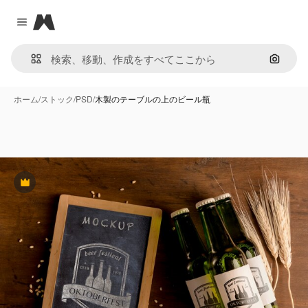
Magnific
Close menu
画像で
ホーム
/
ストック
/
PSD
/
木製のテーブルの上のビール瓶
Premium