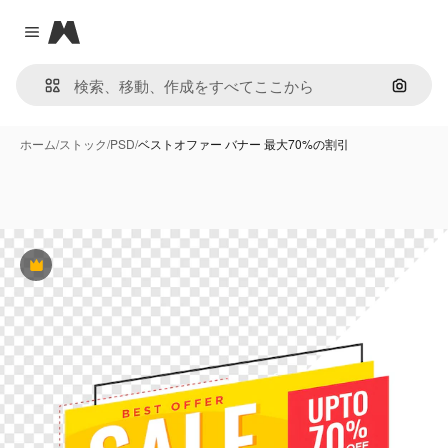
Magnific
Close menu
画像で
ホーム
/
ストック
/
PSD
/
ベストオファー バナー 最大70%の割引
Premium