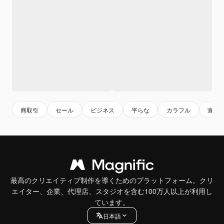
商取引
セール
ビジネス
平らな
カラフル
宣伝
最高のクリエイティブ制作を導くためのプラットフォーム。クリ
エイター、企業、代理店、スタジオを含む100万人以上が利用し
ています。
日本語