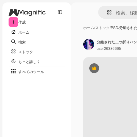
作成
ホーム
/
ストック
/
PSD
/
分離され
ホーム
検索
分離された二つ折りパン
user26386665
ストック
もっと詳しく
Premium
すべてのツール