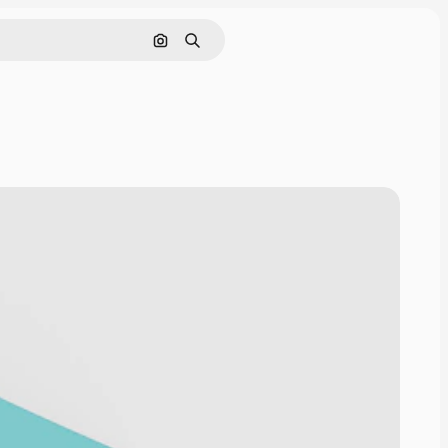
画像で検索
検索