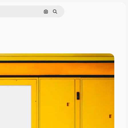
画像で検索
検索