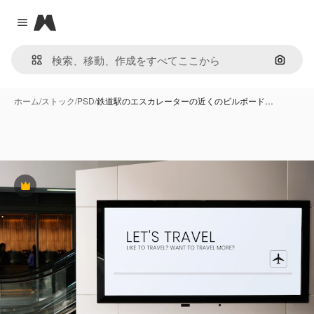
Magnific
Close menu
画像で
ホーム
/
ストック
/
PSD
/
鉄道駅のエスカレーターの近くのビルボード…
Premium