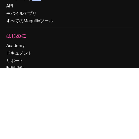
API
モバイルアプリ
すべてのMagnificツール
はじめに
Academy
ドキュメント
サポート
利用規約
プライバシーポリシー
オリジナル
新規
クッキーポリシー
トラストセンター
アフィリエイト
法人向け
運営
料金