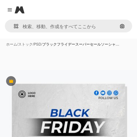
Magnific
Close menu
画像で
ホーム
/
ストック
/
PSD
/
ブラックフライデースーパーセールソーシャ…
Premium