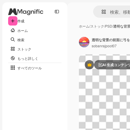
作成
ホーム
/
ストック
/
PSD
/
透明な背
ホーム
検索
透明な背景の前面に弓を
sobanrajpoot07
ストック
もっと詳しく
AI 生成コンテン
Premium
すべてのツール