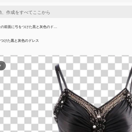
景の前面に弓をつけた黒と灰色のド…
つけた黒と灰色のドレス
ツ