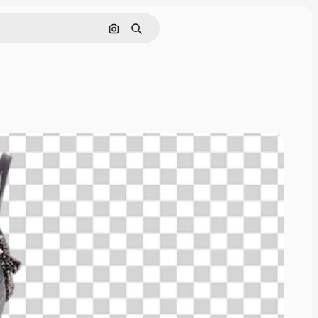
画像で検索
検索