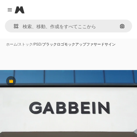
Magnific
Close menu
画像で
ホーム
/
ストック
/
PSD
/
ブラックロゴモックアップファサードサイン
Premium