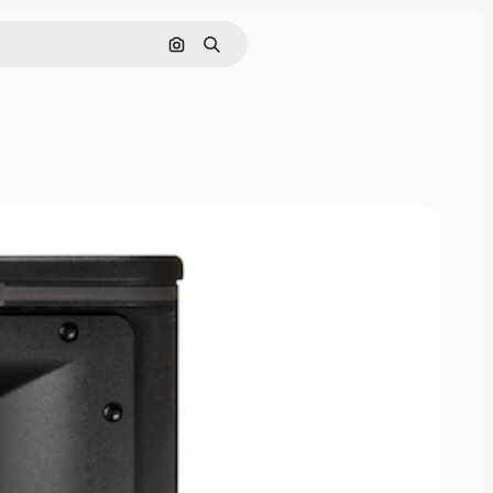
画像で検索
検索