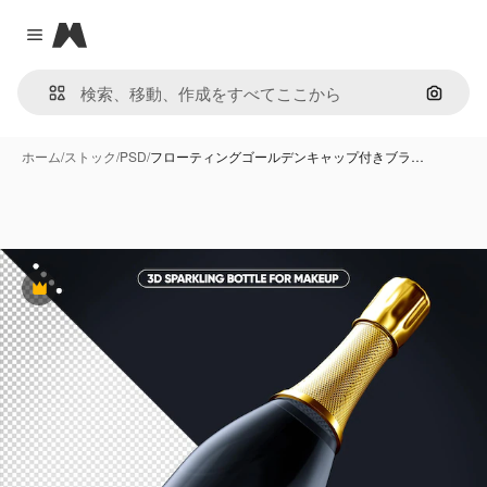
Magnific
Close menu
画像で
ホーム
/
ストック
/
PSD
/
フローティングゴールデンキャップ付きブラ…
Premium