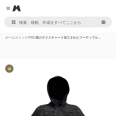
Magnific
Close menu
画像で
ホーム
/
ストック
/
PSD
/
黒のテクスチャード加工されたフーディプル…
Premium