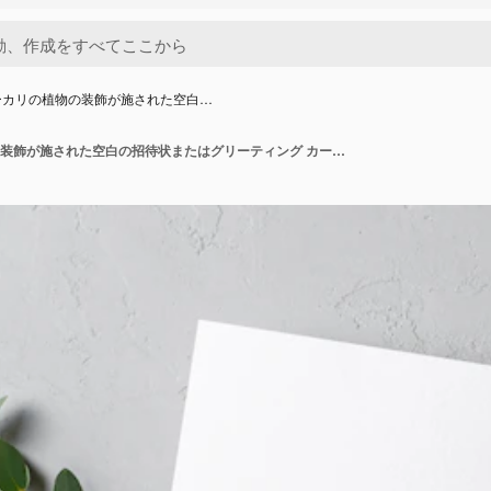
ーカリの植物の装飾が施された空白…
封筒とユーカリの植物の装飾が施された空白の招待状またはグリーティング カードのモックアップ