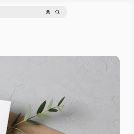
画像で検索
検索