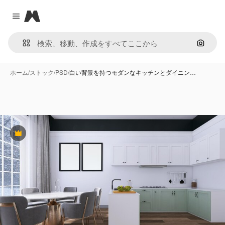
Magnific
Close menu
画像で
ホーム
/
ストック
/
PSD
/
白い背景を持つモダンなキッチンとダイニン…
Premium