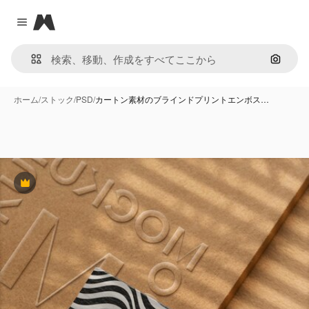
Magnific
Close menu
画像で
ホーム
/
ストック
/
PSD
/
カートン素材のブラインドプリントエンボス…
Premium