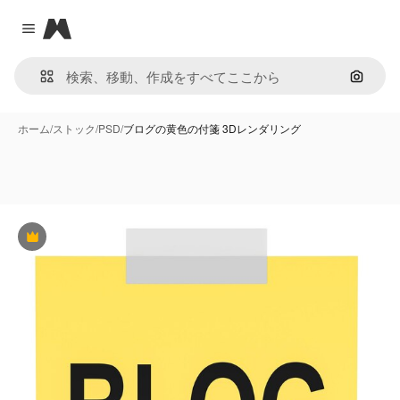
Magnific
Close menu
画像で
ホーム
/
ストック
/
PSD
/
ブログの黄色の付箋 3Dレンダリング
Premium