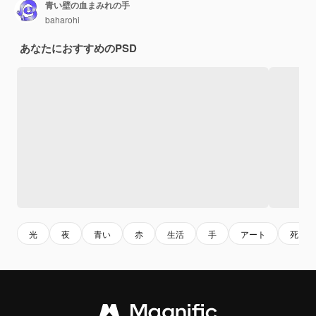
青い壁の血まみれの手
baharohi
あなたにおすすめのPSD
光
夜
青い
赤
生活
手
アート
死