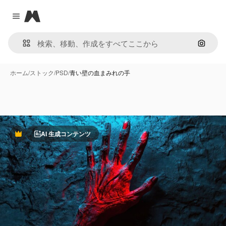
Magnific
Close menu
画像で
ホーム
/
ストック
/
PSD
/
青い壁の血まみれの手
AI 生成コンテンツ
Premium