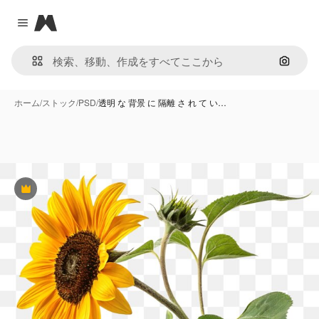
Magnific
Close menu
画像で
ホーム
/
ストック
/
PSD
/
透明 な 背景 に 隔離 さ れ て い…
Premium