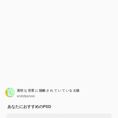
透明 な 背景 に 隔離 さ れ て い て いる 太陽
endofparves
あなたにおすすめのPSD