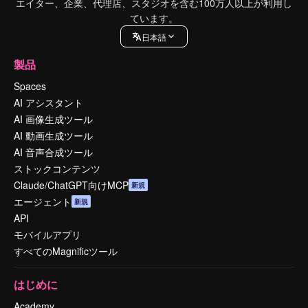
エイター、企業、代理店、スタジオを含む100万人以上が利用し
ています。
日本語
製品
Spaces
AI アシスタント
AI 画像生成ツール
AI 動画生成ツール
AI 音声合成ツール
ストックコンテンツ
Claude/ChatGPT向けMCP
新規
エージェント
新規
API
モバイルアプリ
すべてのMagnificツール
はじめに
Academy