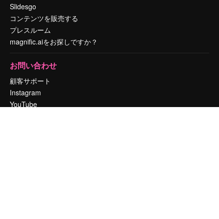
Slidesgo
コンテンツを販売する
プレスルーム
magnific.aiをお探しですか？
お問い合わせ
顧客サポート
Instagram
YouTube
LinkedIn
TikTok
Discord
X
Reddit
Copyright © 2010-
2026
Freepik Company S.L.U.
無断複写・転載を禁じま
す
.