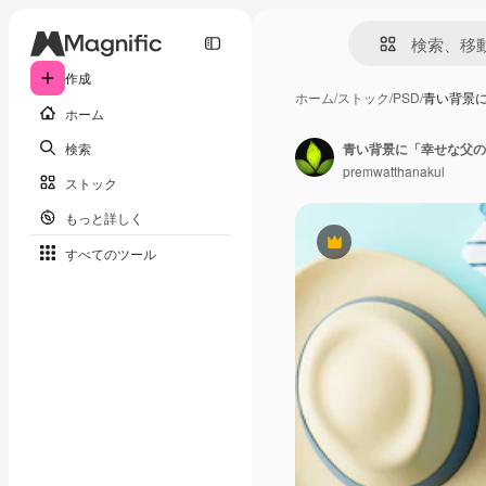
作成
ホーム
/
ストック
/
PSD
/
青い背景
ホーム
検索
青い背景に「幸せな父の
premwatthanakul
ストック
もっと詳しく
Premium
すべてのツール