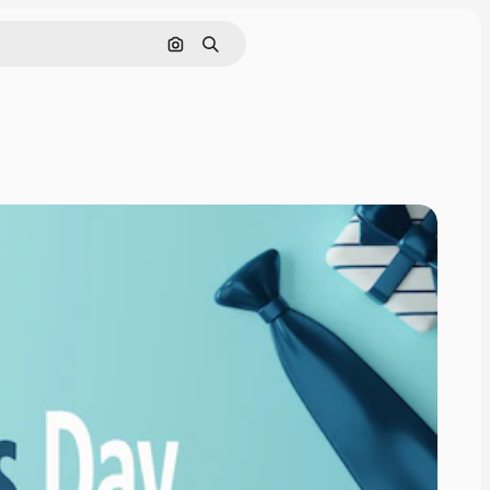
画像で検索
検索