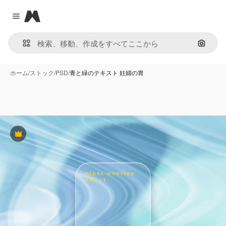
Magnific
Close menu
画像で
ホーム
/
ストック
/
PSD
/
青と緑のテキスト 妊婦の胃
Premium