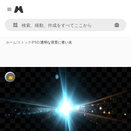
Magnific
Close menu
画像で
ホーム
/
ストック
/
PSD
/
透明な背景に青い光
Premium