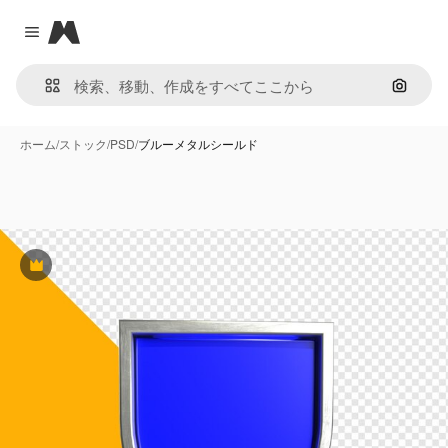
Magnific
Close menu
画像で
ホーム
/
ストック
/
PSD
/
ブルーメタルシールド
Premium