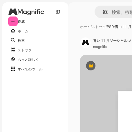
作成
ホーム
/
ストック
/
PSD
/
青い 11
ホーム
検索
青い 11 月ソーシャル
magnific
ストック
もっと詳しく
Premium
すべてのツール