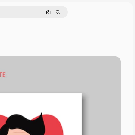
画像で検索
検索