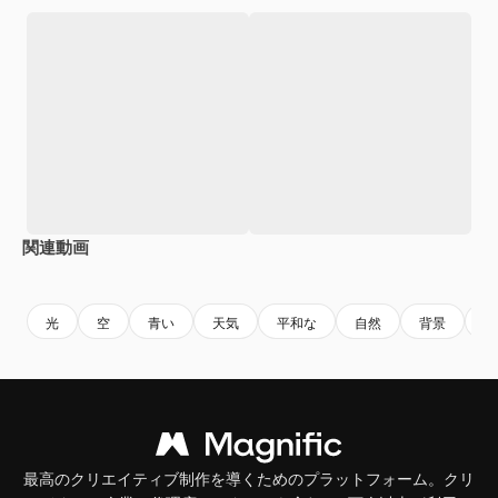
関連動画
Premium
Premium
Premium
Premium
光
空
青い
天気
平和な
自然
背景
テ
最高のクリエイティブ制作を導くためのプラットフォーム。クリ