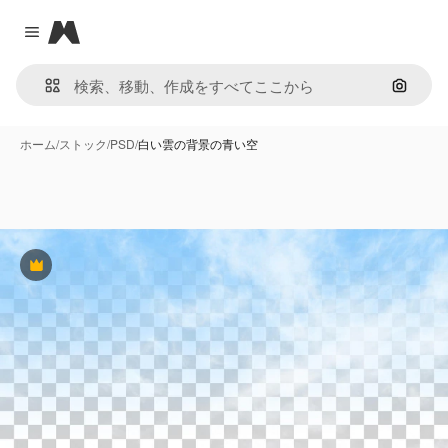
Magnific
Close menu
画像で
ホーム
/
ストック
/
PSD
/
白い雲の背景の青い空
Premium