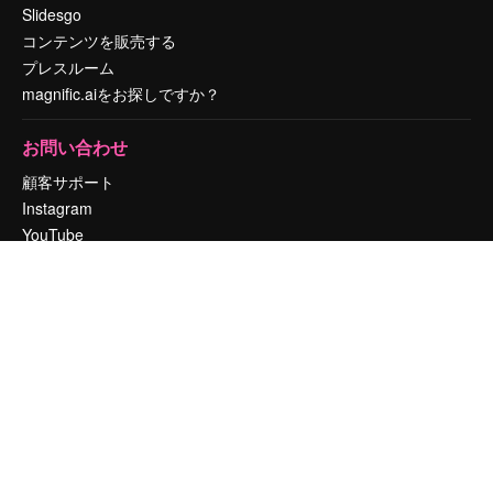
Slidesgo
コンテンツを販売する
プレスルーム
magnific.aiをお探しですか？
お問い合わせ
顧客サポート
Instagram
YouTube
LinkedIn
TikTok
Discord
X
Reddit
Copyright © 2010-
2026
Freepik Company S.L.U.
無断複写・転載を禁じま
す
.