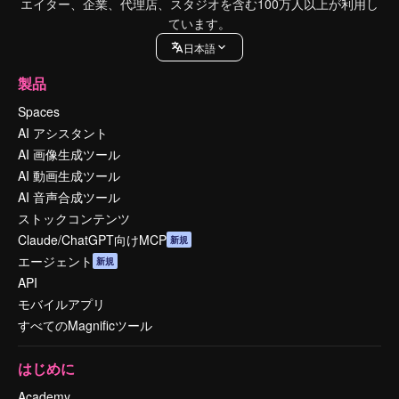
エイター、企業、代理店、スタジオを含む100万人以上が利用し
ています。
日本語
製品
Spaces
AI アシスタント
AI 画像生成ツール
AI 動画生成ツール
AI 音声合成ツール
ストックコンテンツ
Claude/ChatGPT向けMCP
新規
エージェント
新規
API
モバイルアプリ
すべてのMagnificツール
はじめに
Academy