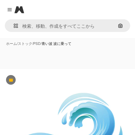
Magnific
Close menu
画像で
ホーム
/
ストック
/
PSD
/
青い波 波に乗って
Premium