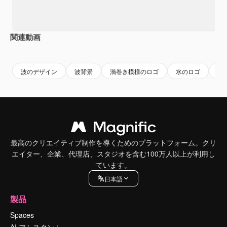
関連動画
Premium
Premium
AIによって生成されました。
Premium
Premium
波のデザイン
波背景
渦巻き模様のロゴ
水のロゴ
波
最高のクリエイティブ制作を導くためのプラットフォーム。クリ
エイター、企業、代理店、スタジオを含む100万人以上が利用し
ています。
日本語
製品
Spaces