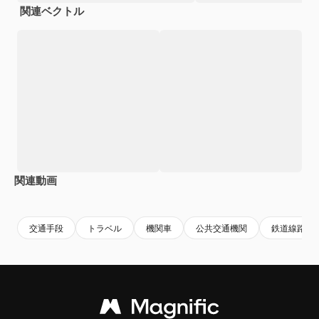
関連ベクトル
関連動画
Premium
Premium
AIによって生成されました。
Premium
Premium
AIによっ
交通手段
トラベル
機関車
公共交通機関
鉄道線路