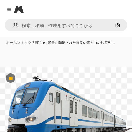
Magnific
Close menu
画像で
ホーム
/
ストック
/
PSD
/
白い背景に隔離された線路の青と白の旅客列…
Premium