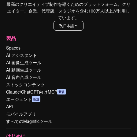
最高のクリエイティブ制作を導くためのプラットフォーム。クリ
エイター、企業、代理店、スタジオを含む100万人以上が利用し
ています。
日本語
製品
Spaces
AI アシスタント
AI 画像生成ツール
AI 動画生成ツール
AI 音声合成ツール
ストックコンテンツ
Claude/ChatGPT向けMCP
新規
エージェント
新規
API
モバイルアプリ
すべてのMagnificツール
はじめに