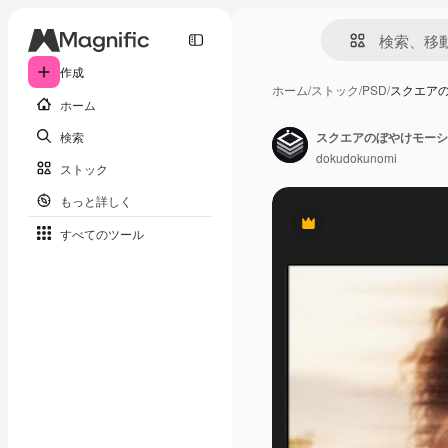
作成
ホーム
/
ストック
/
PSD
/
スクエア
ホーム
検索
スクエアのぼやけモーシ
dokudokunomi
ストック
もっと詳しく
Premium
すべてのツール