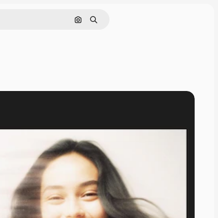
画像で検索
検索