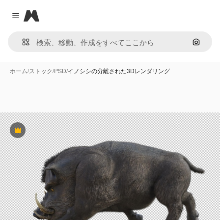
Magnific
Close menu
画像で
ホーム
/
ストック
/
PSD
/
イノシシの分離された3Dレンダリング
Premium