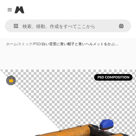
Magnific
Close menu
画像で
ホーム
/
ストック
/
PSD
/
白い背景に青い帽子と青いヘルメットをかぶ…
Premium