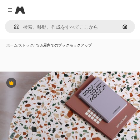
Magnific
Close menu
画像で
ホーム
/
ストック
/
PSD
/
屋内でのブックモックアップ
Premium