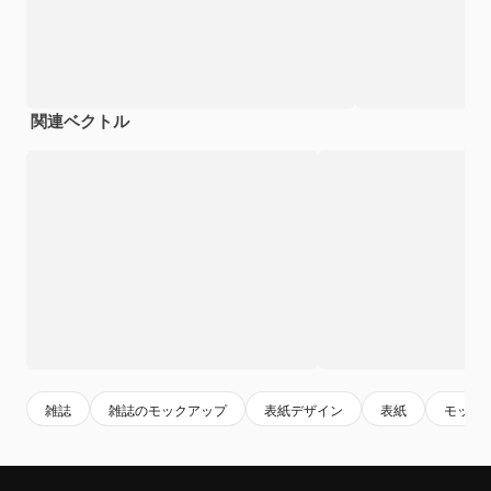
関連ベクトル
雑誌
雑誌のモックアップ
表紙デザイン
表紙
モック