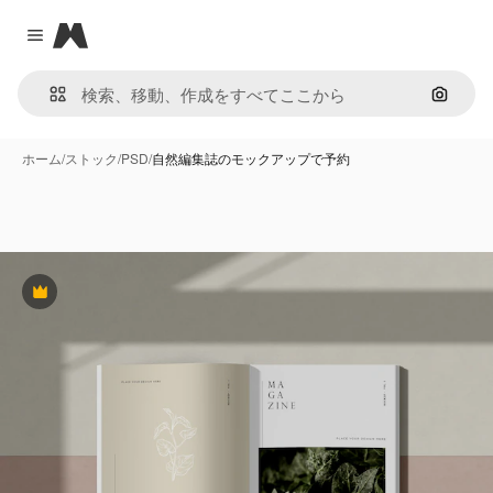
Magnific
Close menu
画像で
ホーム
/
ストック
/
PSD
/
自然編集誌のモックアップで予約
Premium