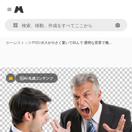
Magnific
Close menu
画像で
ホーム
/
ストック
/
PSD
/
ボスが小さく驚いて叫んで 透明な背景で働…
AI 生成コンテンツ
Premium