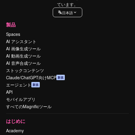
ています。
日本語
製品
Spaces
AI アシスタント
AI 画像生成ツール
AI 動画生成ツール
AI 音声合成ツール
ストックコンテンツ
Claude/ChatGPT向けMCP
新規
エージェント
新規
API
モバイルアプリ
すべてのMagnificツール
はじめに
Academy