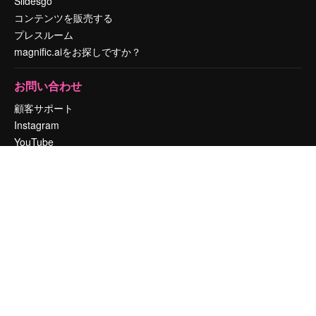
Slidesgo
コンテンツを販売する
プレスルーム
magnific.aiをお探しですか？
お問い合わせ
顧客サポート
Instagram
YouTube
LinkedIn
TikTok
Discord
X
Reddit
Copyright © 2010-
2026
Freepik Company S.L.U.
無断複写・転載を禁じま
す
.