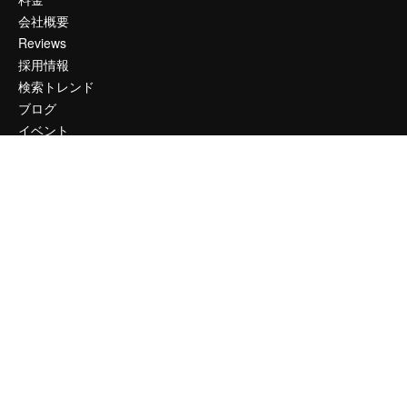
会社概要
Reviews
採用情報
検索トレンド
ブログ
イベント
Slidesgo
コンテンツを販売する
プレスルーム
magnific.aiをお探しですか？
お問い合わせ
顧客サポート
Instagram
YouTube
LinkedIn
TikTok
Discord