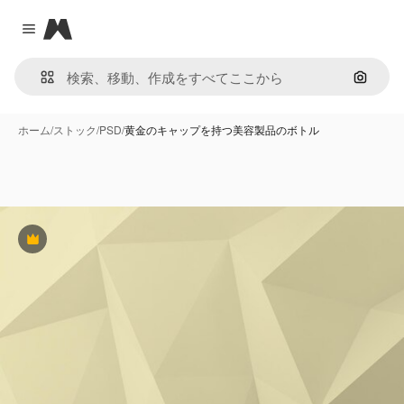
Magnific
Close menu
画像で
ホーム
/
ストック
/
PSD
/
黄金のキャップを持つ美容製品のボトル
Premium