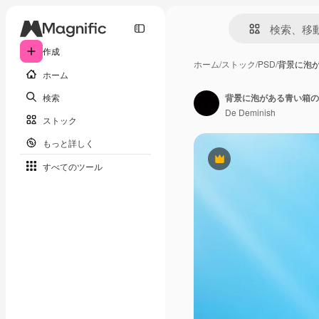
作成
ホーム
/
ストック
/
PSD
/
背景に泡
ホーム
検索
背景に泡がある青い箱の
De Deminish
ストック
もっと詳しく
Premium
すべてのツール