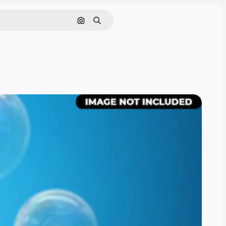
画像で検索
検索