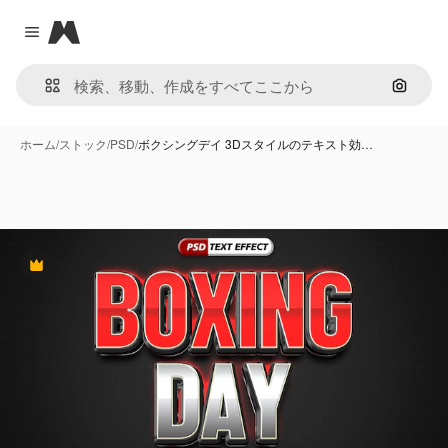
Magnific
Close menu
画像で
ホーム
/
ストック
/
PSD
/
ボクシングデイ 3Dスタイルのテキスト効…
Premium