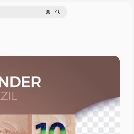
画像で検索
検索