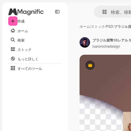
作成
ホーム
/
ストック
/
PSD
/
ブラジル貨
ホーム
検索
ブラジル貨幣10レアル 
icarorochadesign
ストック
もっと詳しく
Premium
すべてのツール