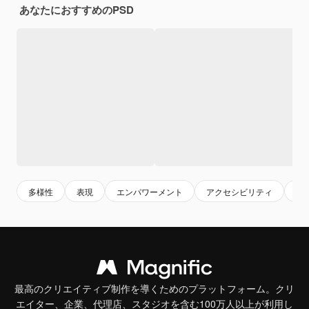
あなたにおすすめのPSD
多様性
表現
エンパワーメント
アクセシビリティ
可
最高のクリエイティブ制作を導くためのプラットフォーム。クリ
エイター、企業、代理店、スタジオを含む100万人以上が利用し