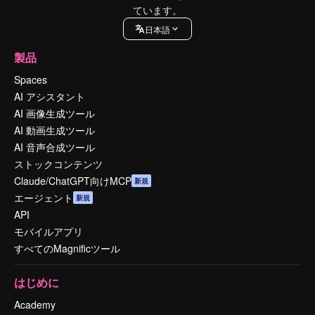
ています。
日本語
製品
Spaces
AI アシスタント
AI 画像生成ツール
AI 動画生成ツール
AI 音声合成ツール
ストックコンテンツ
Claude/ChatGPT向けMCP
新規
エージェント
新規
API
モバイルアプリ
すべてのMagnificツール
はじめに
Academy