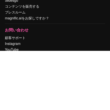
Slidesgo
コンテンツを販売する
プレスルーム
magnific.aiをお探しですか？
お問い合わせ
顧客サポート
Instagram
YouTube
LinkedIn
TikTok
Discord
X
Reddit
Copyright © 2010-
2026
Freepik Company S.L.U.
無断複写・転載を禁じま
す
.