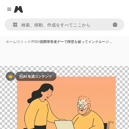
Magnific
Close menu
画像で
ホーム
/
ストック
/
PSD
/
国際障害者デーで障壁を破ってインクルージ…
AI 生成コンテンツ
Premium