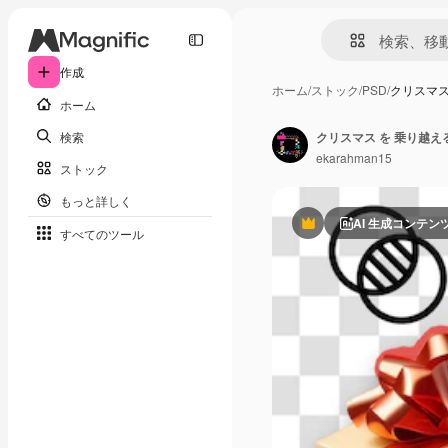
作成
ホーム
/
ストック
/
PSD
/
クリスマス
ホーム
検索
クリスマス を 乗り越え
ekarahman15
ストック
もっと詳しく
AI 生成コンテン
Premium
すべてのツール