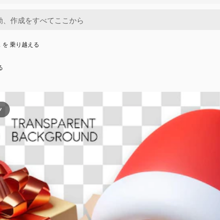
 を 乗り越える
る
ツ