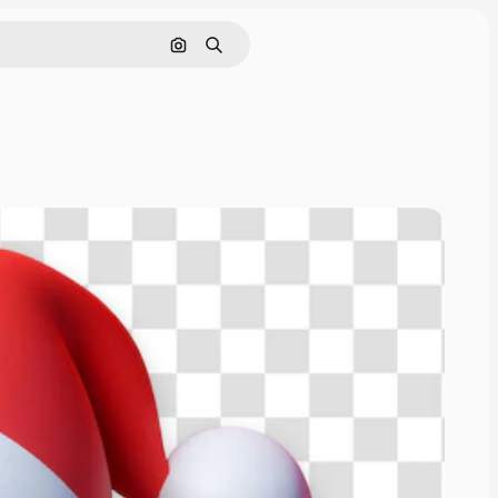
画像で検索
検索