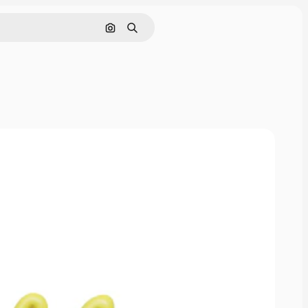
画像で検索
検索