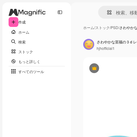
作成
ホーム
/
ストック
/
PSD
/
さわやかな
ホーム
検索
さわやかな至福の 3 d 
hjhofficial1
ストック
もっと詳しく
Premium
すべてのツール