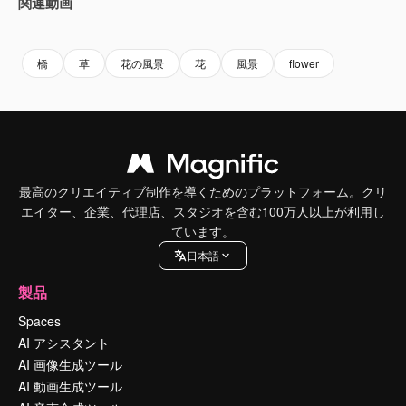
関連動画
Premium
Premium
Premium
Premium
橋
草
花の風景
花
風景
flower
最高のクリエイティブ制作を導くためのプラットフォーム。クリ
エイター、企業、代理店、スタジオを含む100万人以上が利用し
ています。
日本語
製品
Spaces
AI アシスタント
AI 画像生成ツール
AI 動画生成ツール