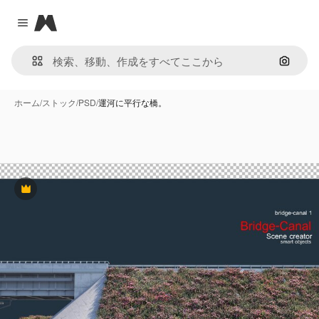
Magnific
Close menu
画像で
ホーム
/
ストック
/
PSD
/
運河に平行な橋。
Premium