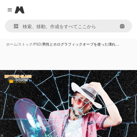
Magnific
Close menu
画像で
ホーム
/
ストック
/
PSD
/
男性とホログラフィックオーブを使った壊れ…
Premium