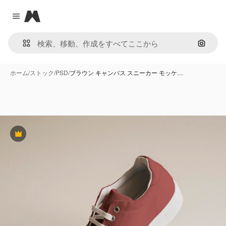
Magnific
Close menu
画像で
ホーム
/
ストック
/
PSD
/
ブラウン キャンバス スニーカー モッケ…
Premium